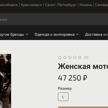
осибирск | Красноярск | Санкт-Петербург | Казань | Самар
ругие бренды
Одежда и экипировка
Доставка и 
(0)
Женская мото
47 250 ₽
Размер
L