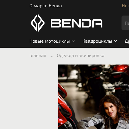
О марке Бенда
Нов
Новые мотоциклы
Квадроциклы
Д
Главная
Одежда и экипировка