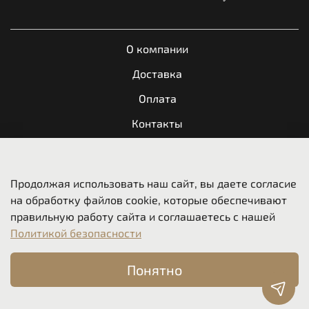
О компании
Доставка
Оплата
Контакты
Обратная связь
Продолжая использовать наш сайт, вы даете согласие
Пользовательское соглашение
на обработку файлов cookie, которые обеспечивают
Оферта и политика конфиденциальности
правильную работу сайта и соглашаетесь с нашей
Политикой безопасности
Вакансии
Понятно
© 2024-2026, ООО "Мотореспект", ИНН
5404086323
, ОГРН
1175476018660