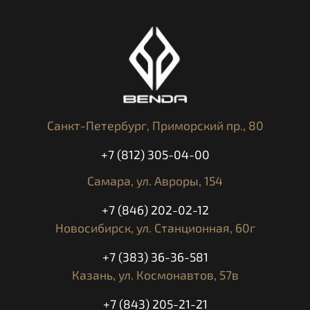
Компрессия
11,5:1
Макс. мощность (л.с /при об/
49,6/6750
мин)
Макс. крутящий момент (Нм /
60/5500
при об/мин)
Санкт-Петербург,
Приморский пр., 80
Система смазки
давлением, мокрый карт
+7 (812) 305-04-00
электронный впрыск топ
Система питания
EFI
Самара,
ул. Авроры, 154
Система выхлопа
2 катализатора, 2 лямбда
+7 (846) 202-02-12
Тип сцепления
многодисковое в маслян
Новосибирск,
ул. Станционная, 60г
Система пуска
электростартер
+7 (383) 36-36-581
Казань,
ул. Космонавтов, 57в
КПП/главная передача
5 ступенчатая/цепь
+7 (843) 205-21-21
Максимальная скорость