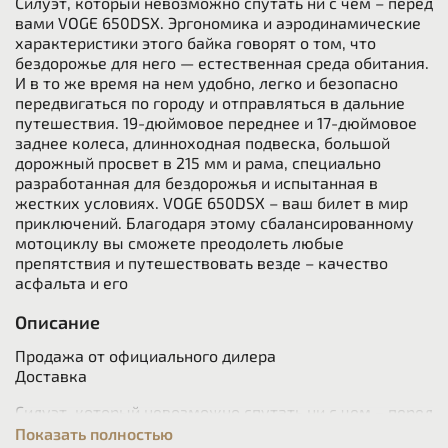
Силуэт, который невозможно спутать ни с чем – перед
вами VOGE 650DSX. Эргономика и аэродинамические
характеристики этого байка говорят о том, что
бездорожье для него — естественная среда обитания.
И в то же время на нем удобно, легко и безопасно
передвигаться по городу и отправляться в дальние
путешествия. 19-дюймовое переднее и 17-дюймовое
заднее колеса, длинноходная подвеска, большой
дорожный просвет в 215 мм и рама, специально
разработанная для бездорожья и испытанная в
жестких условиях. VOGE 650DSX – ваш билет в мир
приключений. Благодаря этому сбалансированному
мотоциклу вы сможете преодолеть любые
препятствия и путешествовать везде – качество
асфальта и его
Описание
Продажа от официального дилера
Доставка
Силуэт, который невозможно спутать ни с чем – перед
вами VOGE 650DSX. Эргономика и аэродинамические
Показать полностью