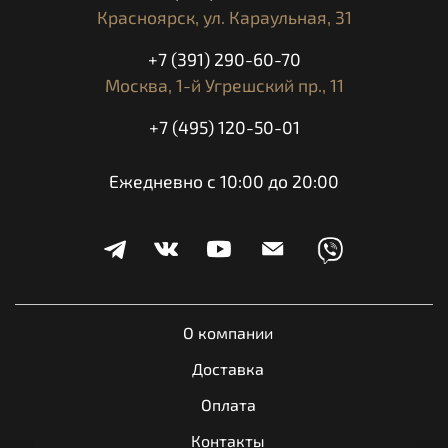
180
(км.ч)
Красноярск,
ул. Караульная, 31
ШАССИ
+7 (391) 290-60-70
Москва,
1-й Угрешский пр., 11
Рама
стальная трубчатая
+7 (495) 120-50-01
гидравлическая вилка п
Передняя подвеска
типа
Ежедневно с 10:00 до 20:00
алюминиевый маятник с
Задняя подвеска
пневмогидравлическим 
амортизатором, ProLINK
2 тормозных диска, 4-п
Тормоз передний
суппорта, ABS
Тормоз задний
дисковый гидравлический
О компании
Шина передняя
110/80-19
Доставка
Шина задняя
150/70-17
Оплата
Контакты
ОБЩИЕ ДАННЫЕ