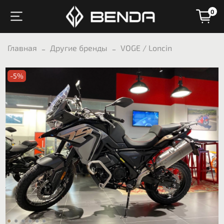
0
Главная
Другие бренды
VOGE / Loncin
-5%