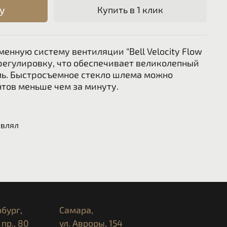
у
Купить в 1 клик
енную систему вентиляции "Bell Velocity Flow
ю регулировку, что обеспечивает великолепный
ь. Быстросъемное стекло шлема можно
тов меньше чем за минуту.
авлял
бург,
Самара,
пр., 80
ул. Авроры, 154