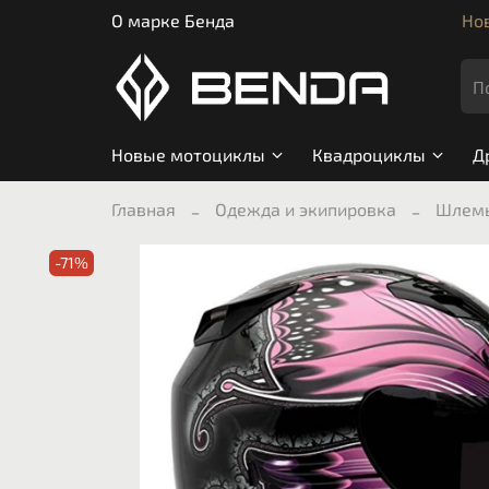
О марке Бенда
Нов
Новые мотоциклы
Квадроциклы
Д
Главная
Одежда и экипировка
Шлем
-71%