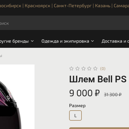
осибирск | Красноярск | Санкт-Петербург | Казань | Самар
ругие бренды
Одежда и экипировка
Доставка и 
ы
(0)
Шлем Bell P
9 000 ₽
31 300 ₽
Размер
L