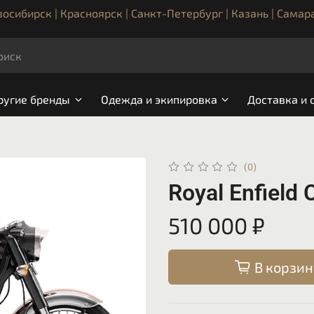
осибирск | Красноярск | Санкт-Петербург | Казань | Самар
ругие бренды
Одежда и экипировка
Доставка и 
(0)
Royal Enfield
510 000 ₽
В корзин