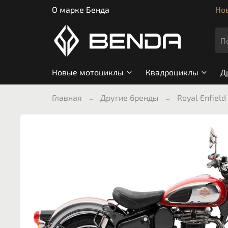
О марке Бенда
Нов
Новые мотоциклы
Квадроциклы
Д
Главная
Другие бренды
Royal Enfield