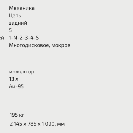
Механика
Цепь
задний
5
ей
1-N-2-3-4-5
Многодисковое, мокрое
инжектор
13
л
Аи-95
195 кг
2 145 x 785 x 1 090, мм