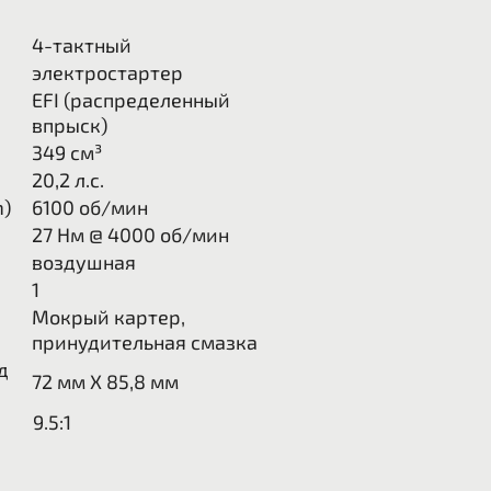
4-тактный
электростартер
EFI (распределенный
впрыск)
349 см³
20,2 л.с.
m)
6100
об/мин
27
Нм @ 4000 об/мин
воздушная
1
Мокрый картер,
принудительная смазка
д
72 мм X 85,8 мм
9.5:1