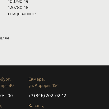
100/90-19
120/80-18
спицованные
авлял
бург,
Самара,
пр., 80
ул. Авроры, 154
5-04-00
+7 (846) 202-02-12
,
Казань,