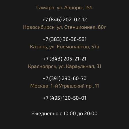
Задний тормоз
Однодисковый
Самара,
ул. Авроры, 154
Парковочный
Механический, дисковый
тормоз
+7 (846) 202-02-12
Новосибирск,
ул. Станционная, 60г
Характеристики
Колич
Максимальная
80 км/ч
+7 (383) 36-36-581
безопаная скорость
Казань,
ул. Космонавтов, 57в
Емкость топливного
15 л
бака
+7 (843) 205-21-21
Базовая
Задняя, передняя площадка.
комплектация
Лебедка. Фаркоп. USB.
Красноярск,
ул. Караульная, 31
Продажа от официального дилера
+7 (391) 290-60-70
Москва,
1-й Угрешский пр., 11
Продажа с НДС
+7 (495) 120-50-01
Доставка
Официальная гарантия 3 года
Ежедневно с 10:00 до 20:00