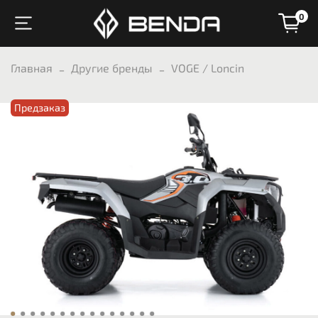
0
Главная
Другие бренды
VOGE / Loncin
Предзаказ