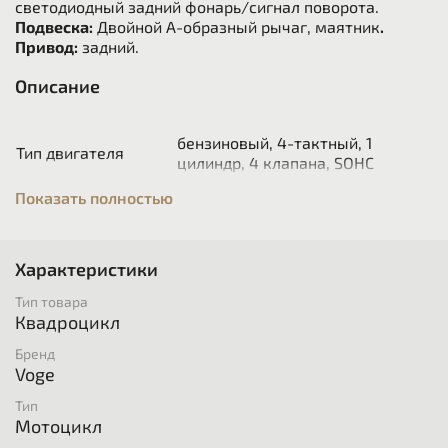
светодиодный задний фонарь/сигнал поворота.
Подвеска:
Двойной А-образный рычаг, маятник
.
Привод:
задний.
Описание
бензиновый, 4-тактный, 1
Тип двигателя
цилиндр, 4 клапана, SOHC
Охлаждение
Жидкостное
Показать полностью
Рабочий объем
271сс
Зажигание
Bosch EFI
Стартер
Электрический
Характеристики
Вариатор (L-H-N-R). Режимы
Трансмиссия
работы: 2WD
Тип товара
Степень сжатия
Квадроцикл
14,6 кВт (20 л.с.) /7000 об/
Мощность
Бренд
мин
Voge
Макс. крутящий
24 H*м/5500 об/мин
момент
Тип
Система впрыска топлива
Мотоцикл
Топливная система
BOSCH (EFI)