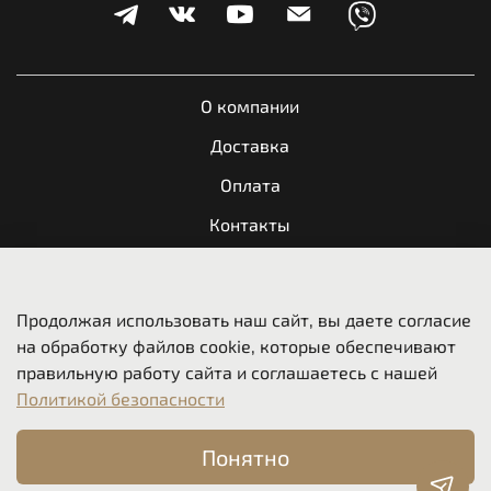
О компании
Доставка
Оплата
Контакты
Обратная связь
Продолжая использовать наш сайт, вы даете согласие
Пользовательское соглашение
на обработку файлов cookie, которые обеспечивают
Оферта и политика конфиденциальности
правильную работу сайта и соглашаетесь с нашей
Политикой безопасности
Вакансии
Понятно
© 2024-2026, ООО "Мотореспект", ИНН
5404086323
, ОГРН
1175476018660