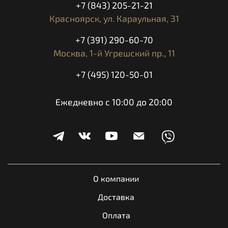
ABS)
+7 (843) 205-21-21
ЦВЕТНОЙ TFT ДИСПЛЕЙ
Красноярск,
ул. Караульная, 31
БЕСКАМЕРНЫЕ СПИЦОВАННЫЕ
КОЛЕСА
+7 (391) 290-60-70
АЛЮМИНИЕВАЯ ЗАЩИТА КАРТЕРА
КОМПЛЕКТАЦИЯ:
ЗАЩИТА РУК
Москва,
1-й Угрешский пр., 11
LED ФАРА И LED ПОВОРОТНИКИ
ГИДРАВЛИЧЕСКИЙ ДЕМПФЕР РУЛЯ
+7 (495) 120-50-01
WP
ДВУХСЕКЦИОННОЕ СИДЕНЬЕ
Ежедневно с 10:00 до 20:00
РЕГУЛИРУЕМОЕ ВЕТРОВОЕ СТЕКЛО
ВЛАГОЗАЩИЩЕННЫЙ ОТСЕК ДЛЯ
МОБИЛЬНОГО ТЕЛЕФОНА
РЕГУЛИРУЕМАЯ ЭРГОНОМИКА
KTM MY RIDE + NAVI
О компании
Доставка
Оплата