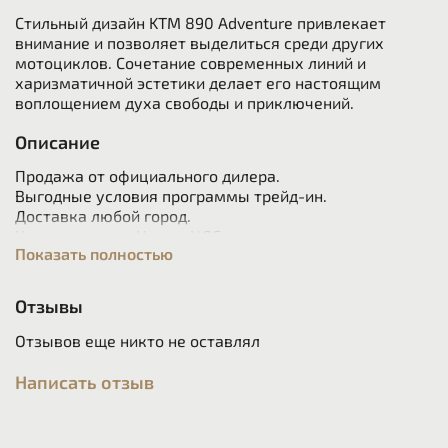
Стильный дизайн KTM 890 Adventure привлекает
внимание и позволяет выделиться среди других
мотоциклов. Сочетание современных линий и
харизматичной эстетики делает его настоящим
воплощением духа свободы и приключений.
Описание
Продажа от официального дилера.
Выгодные условия программы трейд-ин.
Доставка любой город.
Кредит, лизинг. Цена с НДС.
Показать полностью
Официальная гарантия на мотоцикл 2 года без
ограничения по пробегу.
Отзывы
ОБЪЁМ
889 СМ³
ДВИГАТЕЛЯ:
Отзывов еще никто не оставлял
ТРАНСМИССИЯ:
6-ТИ СТУПЕНЧАТАЯ
Написать отзыв
СКРЫТЬ
ПОДРОБНОСТИ