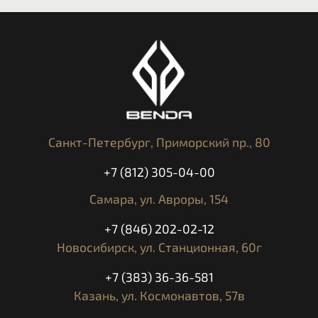
МОЩНОСТЬ
105 Л.С.
ДВИГАТЕЛЯ:
ТИП ДВИГАТЕЛЯ:
2-ЦИЛИНДРОВЫЙ, 4-ТАКТНЫЙ
МЕХАНИЧЕСКОЕ
СЦЕПЛЕНИЕ:
ПРОСКАЛЬЗЫВАЮЩЕЕ PASC ™
РАМА /
ХРОМ-МОЛИБДЕНОВАЯ, ТРУБЧАТАЯ
ПОДРАМНИК:
Санкт-Петербург,
Приморский пр., 80
СУХОЙ ВЕС:
196 КГ
+7 (812) 305-04-00
РАСХОД
4,5 Л / 100КМ
ТОПЛИВА:
Самара,
ул. Авроры, 154
МАКСИМАЛЬНАЯ
+7 (846) 202-02-12
210 КМ/Ч
СКОРОСТЬ:
Новосибирск,
ул. Станционная, 60г
ТРЭКШН-КОНТРОЛЬ
СИСТЕМА РЕГУЛИРОВКИ
+7 (383) 36-36-581
ТОРМОЗНОГО ДАВЛЕНИЯ В
Казань,
ул. Космонавтов, 57в
ЗАВИСИМОСТИ ОТ УГЛА НАКЛОНА (C-