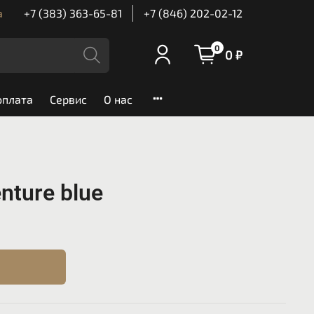
а
+7 (383) 363-65-81
+7 (846) 202-02-12
0
0 ₽
оплата
Сервис
О нас
nture blue