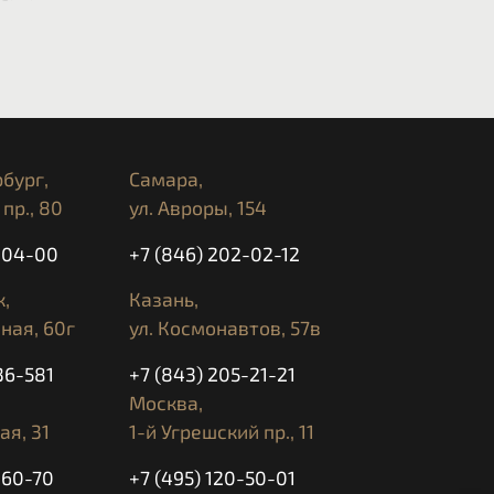
бург,
Самара,
пр., 80
ул. Авроры, 154
5-04-00
+7 (846) 202-02-12
,
Казань,
ная, 60г
ул. Космонавтов, 57в
36-581
+7 (843) 205-21-21
Москва,
ая, 31
1-й Угрешский пр., 11
-60-70
+7 (495) 120-50-01