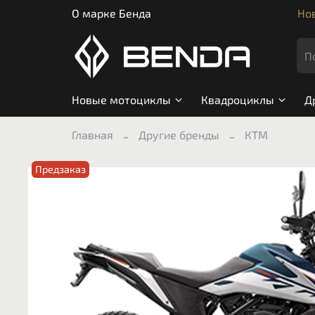
О марке Бенда
Нов
Новые мотоциклы
Квадроциклы
Д
Главная
Другие бренды
КТМ
Предзаказ