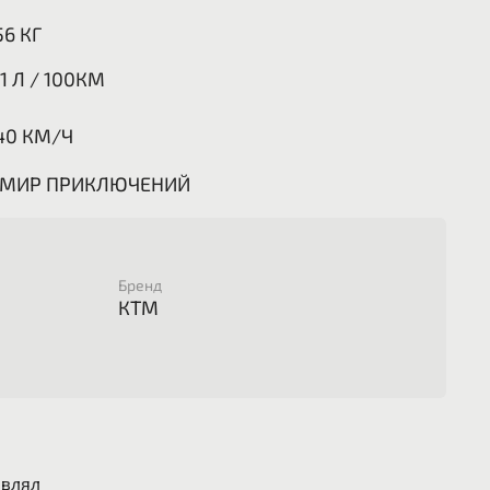
56 КГ
,1 Л / 100КМ
40 КМ/Ч
 МИР ПРИКЛЮЧЕНИЙ
Бренд
КТМ
авлял