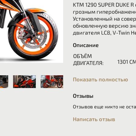
KTM 1290 SUPER DUKE R 
грозным гиперобнаженн
Установленный на совер
обновленную версию зна
двигателя LC8, V-Twin H
Описание
ОБЪЁМ
1301 С
ДВИГАТЕЛЯ:
ТРАНСМИССИЯ:
6-ТИ С
Показать полностью
СКРЫТЬ
ПОДРОБНОСТИ
Отзывы
Отзывов еще никто не ост
МОЩНОСТЬ
180 Л.С
ДВИГАТЕЛЯ:
Написать отзыв
ТИП ДВИГАТЕЛЯ:
2-ЦИЛИ