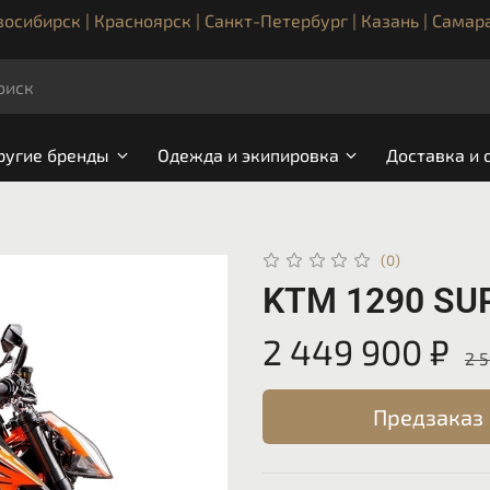
осибирск | Красноярск | Санкт-Петербург | Казань | Самар
ругие бренды
Одежда и экипировка
Доставка и 
(0)
KTM 1290 SUP
2 449 900 ₽
2 
Предзаказ