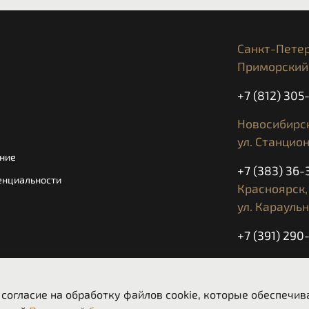
МНОГО
СЦЕПЛЕНИЕ:
ПРОСК
РАМА /
Санкт-Петер
ХРОМ-
ПОДРАМНИК:
Приморский 
СУХОЙ ВЕС:
189 КГ
+7 (812) 30
РАСХОД
Новосибирск
6,17 Л 
ТОПЛИВА:
ул. Станцион
ТРЭКШ
ние
+7 (383) 36-
КРУИЗ
енциальности
СИСТЕ
Красноярск,
ЗАВИСИ
ул. Караульн
SUPER
+7 (391) 290
СИСТЕ
5” TFT
КОМПЛЕКТАЦИЯ:
ДНЕВН
Ежедневно с
ГИДРА
 согласие на обработку файлов cookie, которые обеспечи
РЕГУЛ