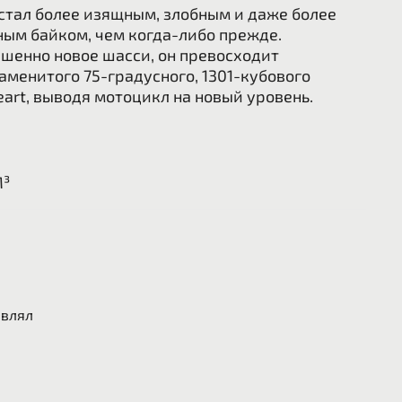
стал более изящным, злобным и даже более
ым байком, чем когда-либо прежде.
шенно новое шасси, он превосходит
менитого 75-градусного, 1301-кубового
eart, выводя мотоцикл на новый уровень.
М³
ТУПЕНЧАТАЯ
авлял
.
НДРОВЫЙ, 4-ТАКТНЫЙ, V 75°