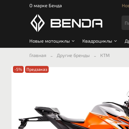
О марке Бенда
Нов
Новые мотоциклы
Квадроциклы
Д
Главная
Другие бренды
КТМ
-5%
Предзаказ