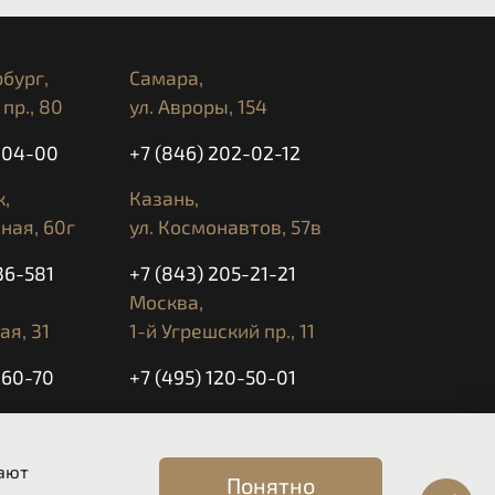
ДИСКОВОЕ, ГИДРАВЛИЧЕСКОЕ,
АЛЬЗЫВАЮЩЕЕ PASC
бург,
Самара,
МОЛИБДЕНОВАЯ СТАЛЬ, ТРУБЧАТАЯ
пр., 80
ул. Авроры, 154
5-04-00
+7 (846) 202-02-12
,
Казань,
/ 100 КМ
ная, 60г
ул. Космонавтов, 57в
Н-КОНТРОЛЬ
36-581
+7 (843) 205-21-21
-КОНТРОЛЬ
МА РЕГУЛИРОВКИ ТОРМ. ДАВЛЕНИЯ В
Москва,
МОСТИ ОТ УГЛА НАКЛОНА (C-ABS), РЕЖИМ
ая, 31
1-й Угрешский пр., 11
MOTO
-60-70
+7 (495) 120-50-01
МА ИЗМЕРЕНИЯ ДАВЛЕНИЯ В ШИНАХ (TPMS)
 ДИСПЛЕЙ
ЫЕ LED ГАБАРИТНЫЕ ОГНИ И LED ПОВОРОТНИКИ
 10:00 до 20:00
ВЛИЧЕСКИЙ ДЕМПФЕР РУЛЯ WP
вают
ИРУЕМЫЕ ПОДНОЖКИ ПИЛОТА
Понятно