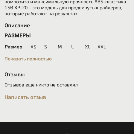
композита и максимальную прочность ABS-пластика.
GSB XP-20 - это модель для продвинутых райдеров,
которые работают на результат.
Описание
РАЗМЕРЫ
Размер
XS
S
M
L
XL
XXL
Обхват
53-54
55-56
57-58
59-60
61-62
63-64
Показать полностью
головы, см
Оболочка:
Высококачественный облегченный
NanoTex ABS-пластик
Отзывы
Количество оболочек:
Две полноразмерные
оболочки, усиленный корпус
Отзывов еще никто не оставлял
Система вентиляции:
Передние вентиляционные
отверстия и задние экстракторы
Написать отзыв
Внутренняя отделка:
Ткань Dry Comfort с
дезинфицирующей обработкой, полностью
сменная, поддается сухой и влажной чистке
Система крепления:
Double-D застежка
Вес:
1 250 г.
Сертификат безопасности:
Европейский