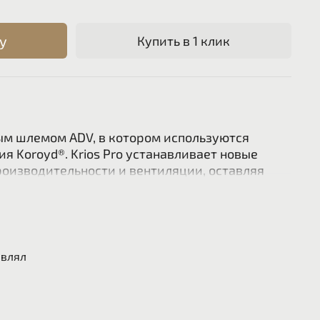
у
Купить в 1 клик
вым шлемом ADV, в котором используются
я Koroyd®. Krios Pro устанавливает новые
роизводительности и вентиляции, оставляя
омпромиссы. Непревзойденные впечатления
ми благодаря высокоэффективной
ного волокна, универсальности четырех
амическому превосходству и
тическому комфорту и комфорту при ношении.
авлял
 оболочка из цельного углеродного волокна