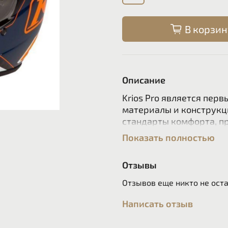
В корзин
Описание
Krios Pro является пер
материалы и конструкци
стандарты комфорта, п
позади традиционные к
Показать полностью
от ADV стали возможны
конструкции из углерод
Отзывы
режимов езды, аэродин
непревзойденному акус
Отзывов еще никто не ост
Функции:
Написать отзыв
Сделанная вручную