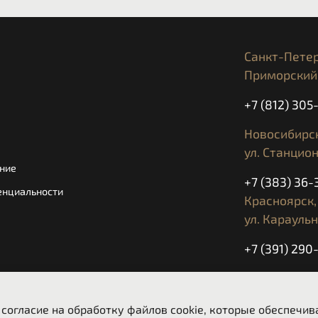
Оптимизированное 
веса
Koroyd® энергопо
Структура Koroyd®
Санкт-Петер
ударов
Приморский 
Полностью регулир
Система застежки 
+7 (812) 30
Совместимость с о
Новосибирск
Продуманная аэрод
система демпфиров
ул. Станцион
Козырек и спойлер
ние
+7 (383) 36-
Влагоотводящая вн
енциальности
Совместимость с Se
Красноярск,
ул. Караульн
Спецификации:
+7 (391) 290
Линза из поликарб
Фотохромная линз
Ежедневно с
ECE 22.06
 согласие на обработку файлов cookie, которые обеспечи