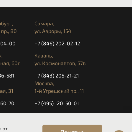
распределение смолы в корпусе для снижения
глощающие материалы/конструкция
 равномерно сжата для улучшения поглощения
бург,
Самара,
пр., 80
ул. Авроры, 154
уемая вентиляция подбородка/лба
ремешка Fid-lock®
5-04-00
+7 (846) 202-02-12
чками без визора
,
Казань,
инамика, вентиляционные отверстия и
ания для тихой езды
ная, 60г
ул. Космонавтов, 57в
 для аэродинамической устойчивости
36-581
+7 (843) 205-21-21
утренняя подкладка Klimatek®
na 10u
Москва,
ая, 31
1-й Угрешский пр., 11
-60-70
+7 (495) 120-50-01
оната с защитой от царапин
а
Transitions®
в комплекте
 10:00 до 20:00
вают