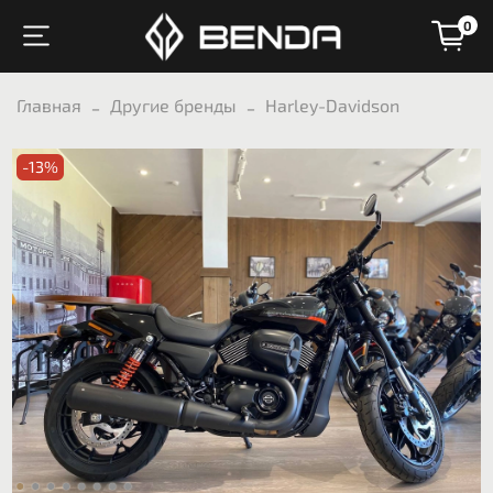
0
Главная
Другие бренды
Harley-Davidson
-13%