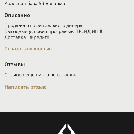
Колесная база 59,8 дюйма
Описание
Продажа от официального дилера!
Выгодные условия программы ТРЕЙД ИН!!!
Доставка !!!Кредит!!!
Цвет: ND2 Balck Shtorm Metallic (Style Triple Black)
Показать полностью
Максимальная Комплектация:
Отзывы
Диски из алюминиевого сплава Регулируемая степень
сжатия задней пружины
Отзывов еще никто не оставлял
Передние тормозные суппорты радиального типа.
Опора задней подвески с регулируемыми
Написать отзыв
колебаниями.
Электронный иммобилайзер с демпфированием
(WAD)
Элементы крепления багажа Режимы движения
Трансмиссия BMW Motorrad Paralever Карданный
привод
Мультиконтроллер Ручки с подогревом
Съемный держатель номерного знака Регулируемый