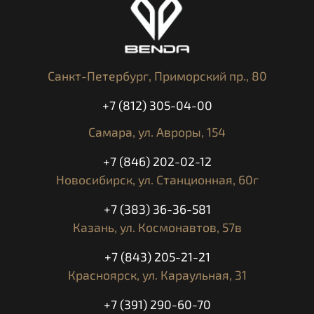
рычаг ручного тормоза
Светодиодные дневные ходовые огни
Рулевой стабилизатор Бортовой компьютер
Помощник при трогании на подъеме Регулируемая
задняя подвеска
Санкт-Петербург,
Приморский пр., 80
Цветной TFT-дисплей Динамический стоп-сигнал
2 отдельных сиденья Система подключения
+7 (812) 305-04-00
Бесключевая система, розетка 12 В
MSR (система, регулирующая тормозной момент
Самара,
ул. Авроры, 154
двигателя
момент при снижении скорости)
+7 (846) 202-02-12
Светодиодные поворотные огни
Автоматические поворотные фонари
Новосибирск,
ул. Станционная, 60г
Технология BMW ShiftCam
Регулируемое лобовое стекло
+7 (383) 36-36-581
Защита двигателя
Казань,
ул. Космонавтов, 57в
2-цилиндровый оппозитный двигатель имеет
воздушное/промежуточное охлаждение.
+7 (843) 205-21-21
жидкость
Красноярск,
ул. Караульная, 31
Полностью интегрированная BMW ABS Pro.
Динамический контроль устойчивости
Держатель для мобильного телефона с USB-
+7 (391) 290-60-70