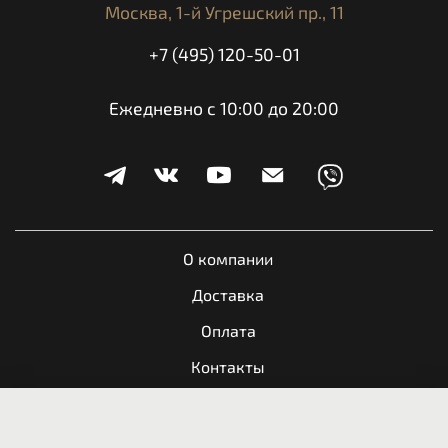
подключением
Москва,
1-й Угрешский пр., 11
Контроль давления в шинах
ЕС6
+7 (495) 120-50-01
BMW Motorrad EVO Телелевер
Многофункциональные задние фонари.
Литий-ионный аккумулятор
Ежедневно с 10:00 до 20:00
DCC (динамический круиз-контроль)
с функцией тормоза)
Светодиодные фары BMW Motorrad Matrix
Доп. пакеты:
19I Двойной глушитель 951.00
20D Адаптивный контроль высоты 508.00
О компании
28G Инструкция на литовском языке 0,00
518 Подогрев сиденья 153,00
Доставка
562 Дополнительный светодиодный противотуманный
фонарь 397,00
Оплата
603 Тревога 254,00
681 Держатели для сумок слева и справа 0,00
Контакты
690 Верхний держатель ящика 234,00
Диски цвета 77K Gold с тонкими спицами 463,00
233 Туристический пакет 722,00
Обратная связь
- 272 подготовка GPS