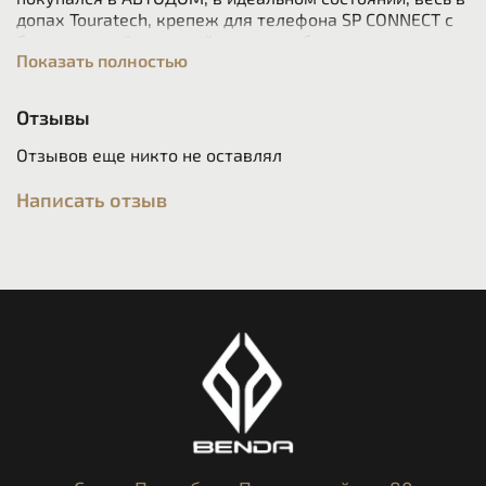
допах Touratech, крепеж для телефона SP CONNECT с
беспроводной зарядкой, сумка на бак в комплекте.
Показать полностью
Тип
Туристический Эндуро
Отзывы
Год выпуска
2021
Отзывов еще никто не оставлял
Пробег
8 000 км
Написать отзыв
Двигатель
1 250 см³ / 135 л.с.
Цилиндров
2 / Оппозитное
Тактов
4
Коробка
6 передач
Привод
Кардан
Состояние
Не требует ремонта