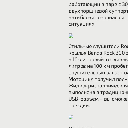
работающий в паре с 3
двухпоршневой суппорт
антиблокировочная сис
ситуациях.
Стильные глушители Roc
крылья Benda Rock 300
а 16-литровый топливны
литров на 100 км пробе
внушительный запас хо
Мотоцикл получил полн
Жидкокристаллическая п
выполнена в традицион
USB-разъём – вы сможе
поездки.