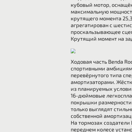
кубовый мотор, оснащё
максимальную мощность 
крутящего момента 25,3
агрегатирован с шести
проскальзывающее сцеп
Крутящий момент на за
Ходовая часть Benda Ro
спортивными амбициям
перевёрнутого типа сп
амортизаторами. Жёстк
из планируемых услови
16-дюймовые легкоспла
покрышки размерности 1
только выглядят стильн
собственной амортизац
На тормозах создатели 
переднем колесе устан