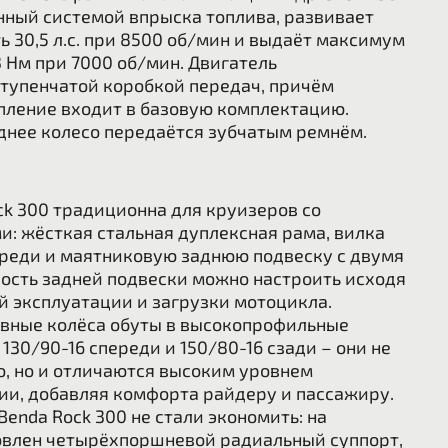
нный системой впрыска топлива, развивает
30,5 л.с. при 8500 об/мин и выдаёт максимум
 Нм при 7000 об/мин. Двигатель
ступенчатой коробкой передач, причём
ление входит в базовую комплектацию.
днее колесо передаётся зубчатым ремнём.
ck 300 традиционна для круизеров со
и:
жёсткая стальная дуплексная рама, вилка
ереди и маятниковую заднюю подвеску с двумя
ость задней подвески можно настроить исходя
й эксплуатации и загрузки мотоцикла.
вные колёса обуты в высокопрофильные
30/90-16 спереди и 150/80-16 сзади – они не
о, но и отличаются высоким уровнем
ии, добавляя комфорта райдеру и пассажиру.
Benda Rock 300 не стали экономить: на
овлен четырёхпоршневой радиальный суппорт,