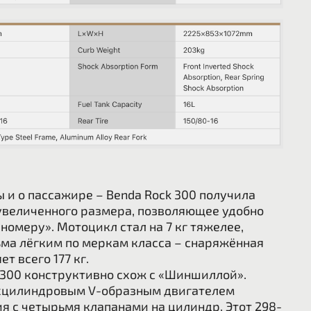
 и о пассажире – Benda Rock 300 получила
увеличенного размера, позволяющее удобно
 номеру».
Мотоцикл стал на 7 кг тяжелее,
ьма лёгким по меркам класса – снаряжённая
т всего 177 кг.
 300 конструктивно схож с «Шиншиллой».
хцилиндровым V-образным двигателем
 с четырьмя клапанами на цилиндр. Этот 298-